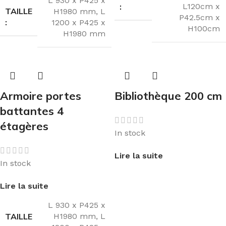
L 930 x P425 x
:
L120cm x
TAILLE
H1980 mm
,
L
P42.5cm x
:
1200 x P425 x
H100cm
H1980 mm
Armoire portes
Bibliothèque 200 cm
battantes 4
étagères
In stock
Lire la suite
In stock
Lire la suite
L 930 x P425 x
TAILLE
H1980 mm
,
L