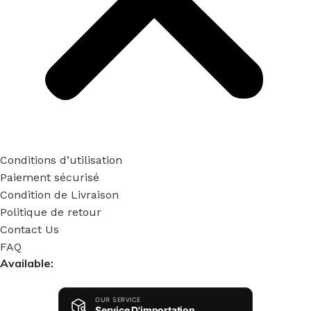
Conditions d’utilisation
AMBEQ
Paiement sécurisé
Réponse habituelle en moins de 5 min
Condition de Livraison
Politique de retour
Contact Us
Bonjour 👋
FAQ
Comment notre équipe peut-elle vous
Available:
accompagner aujourd'hui ?
OUR SERVICE
Service D'importation