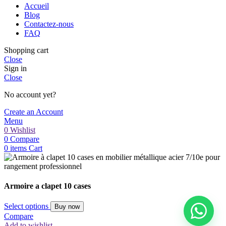
Accueil
Blog
Bonjour 👋
Contactez-nous
FAQ
Comment notre équipe peut-elle vous
accompagner aujourd'hui ?
Shopping cart
Close
Sign in
Close
Service Commercial
Devis & aménagement B2B
No account yet?
Create an Account
Service Importation
Menu
Sourcing & logistique
0
Wishlist
0
Compare
Service Après-Vente
0
items
Cart
Assistance & suivi
Armoire a clapet 10 cases
Select options
Buy now
Compare
Add to wishlist