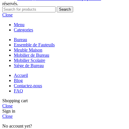
réservés.
Search
Close
Menu
Categories
Bureau
Ensemble de Fauteuils
AMBEQ
Meuble Maison
Réponse habituelle en moins de 5 min
Mobilier de Bureau
Mobilier Scolaire
Siège de Bureau
Bonjour 👋
Accueil
Comment notre équipe peut-elle vous
Blog
Contactez-nous
accompagner aujourd'hui ?
FAQ
Shopping cart
Close
Service Commercial
Sign in
Devis & aménagement B2B
Close
Service Importation
No account yet?