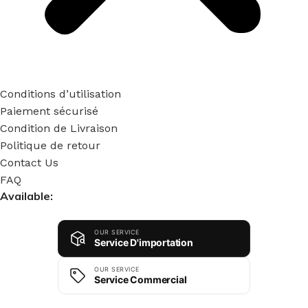
Conditions d’utilisation
Paiement sécurisé
Condition de Livraison
Politique de retour
Contact Us
FAQ
AMBEQ
Available:
Réponse habituelle en moins de 5 min
OUR SERVICE
Service D'importation
Bonjour 👋
OUR SERVICE
Comment notre équipe peut-elle vous
Service Commercial
accompagner aujourd'hui ?